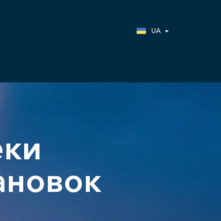
UA
для РАВ
еки
ановок