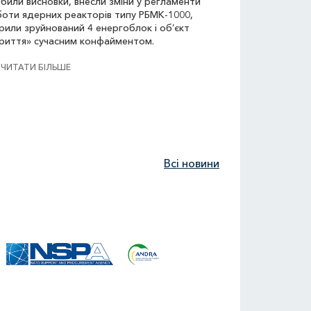
били висновки, внесли зміни у регламенти
оти ядерних реакторів типу РБМК-1000,
рили зруйнований 4 енергоблок і об’єкт
риття» сучасним конфайментом.
ЧИТАТИ БІЛЬШЕ
Всі новини