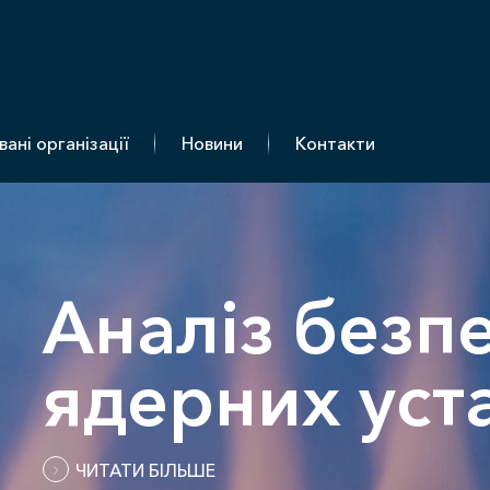
Т-Інжиніринг
вані організації
Новини
Контакти
Контейнери 
Аналіз безп
ядерних уст
ЧИТАТИ БІЛЬШЕ