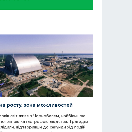
на росту, зона можливостей
років світ живе з Чорнобилем, найбільшою
ногенною катастрофою людства. Трагедію
лідили, відтворивши до секунди хід подій,